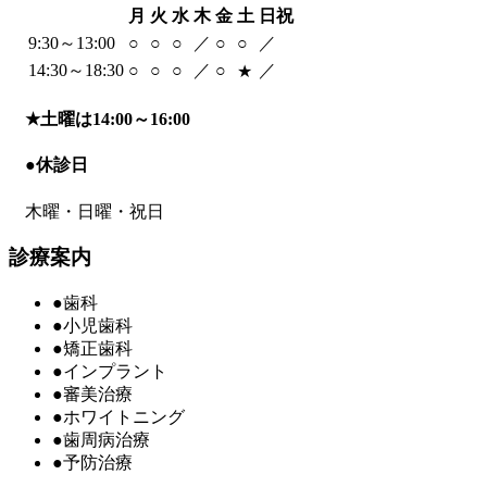
月
火
水
木
金
土
日祝
9:30～13:00
○
○
○
／
○
○
／
14:30～18:30
○
○
○
／
○
／
★
★
土曜は14:00～16:00
●
休診日
木曜・日曜・祝日
診療案内
●
歯科
●
小児歯科
●
矯正歯科
●
インプラント
●
審美治療
●
ホワイトニング
●
歯周病治療
●
予防治療