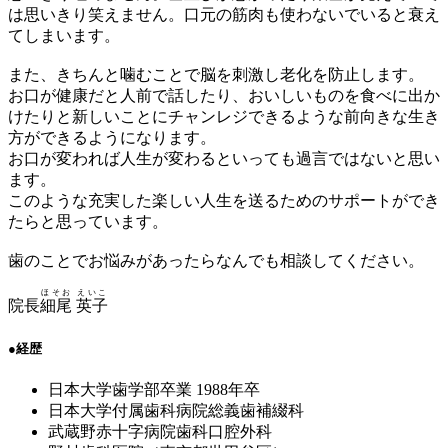
は思いきり笑えません。口元の筋肉も使わないでいると衰え
てしまいます。
また、きちんと噛むことで脳を刺激し老化を防止します。
お口が健康だと人前で話したり、おいしいものを食べに出か
けたりと新しいことにチャンレジできるような前向きな生き
方ができるようになります。
お口が変われば人生が変わるといっても過言ではないと思い
ます。
このような充実した楽しい人生を送るためのサポートができ
たらと思っています。
歯のことでお悩みがあったらなんでも相談してください。
ほそお えいこ
院長
細尾 英子
●
経歴
日本大学歯学部卒業 1988年卒
日本大学付属歯科病院総義歯補綴科
武蔵野赤十字病院歯科口腔外科